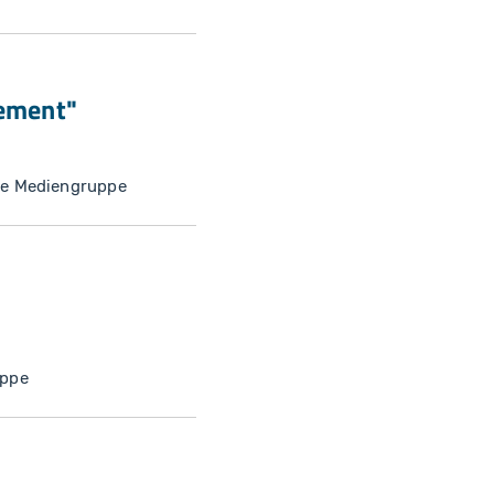
gement"
ke Mediengruppe
uppe