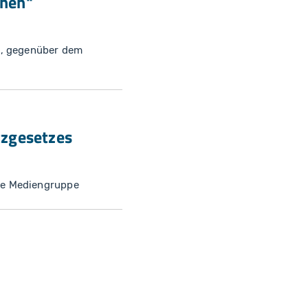
chen"
s, gegenüber dem
tzgesetzes
ke Mediengruppe