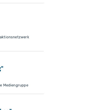
daktionsnetzwerk
g"
ke Mediengruppe