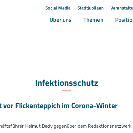
Social Media
Stadtjubiläen
Veranstalt
(current)
(current)
Über uns
Themen
Positi
Infektionsschutz
 vor Flickenteppich im Corona-Winter
häftsführer Helmut Dedy gegenüber dem Redaktionsnetzwerk 