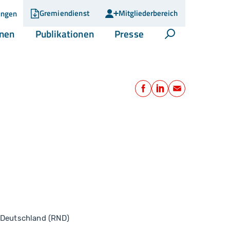
Gremiendienst
Mitgliederbereich
ungen
(current)
(current)
(current)
onen
Publikationen
Presse
Suche öffnen
Teilen
Facebook
LinkedIn
E-Mail
Deutschland (RND)