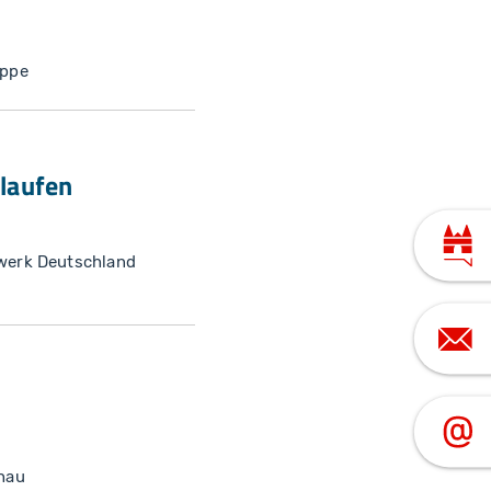
uppe
slaufen
werk Deutschland
hau