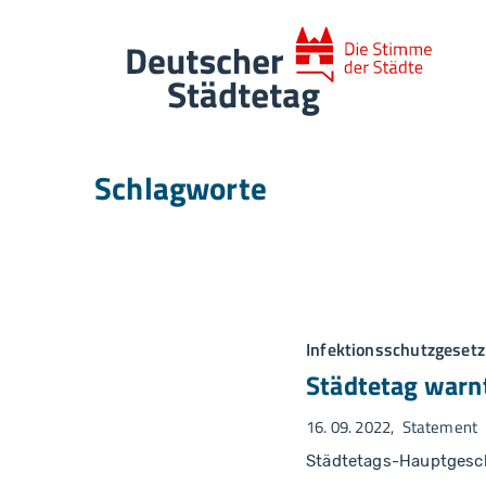
Skip to main navigation
Skip to main content
Skip to page footer
Schlagworte
Infektionsschutzgesetz
Städtetag warnt
16. 09. 2022
Statement
Städtetags-Hauptgesc