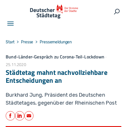
Skip to main navigation
Skip to main content
Skip to page footer
Such
You are here:
Start
Presse
Pressemeldungen
Bund-Länder-Gespräch zu Corona-Teil-Lockdown
25.11.2020
Städtetag mahnt nachvollziehbare
Entscheidungen an
Burkhard Jung, Präsident des Deutschen
Städtetages, gegenüber der Rheinischen Post
Teilen
Facebook
LinkedIn
E-Mail