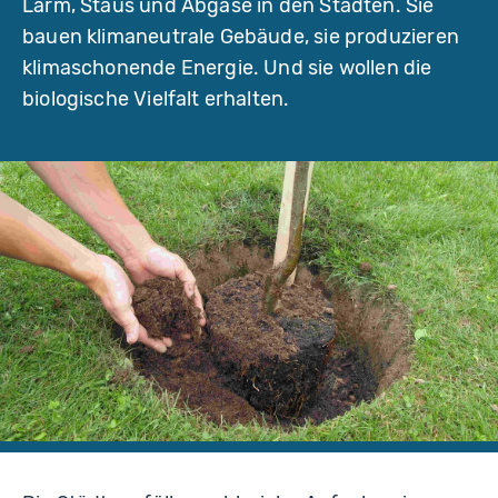
Lärm, Staus und Abgase in den Städten. Sie
c
t
bauen klimaneutrale Gebäude, sie produzieren
u
r
klimaschonende Energie. Und sie wollen die
e
biologische Vielfalt erhalten.