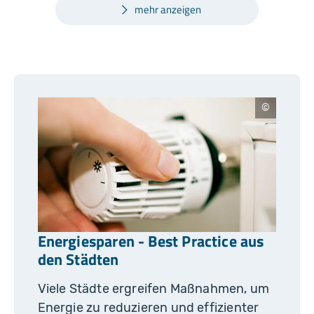
mehr anzeigen
A
d
o
b
e
S
t
o
c
k
/
K
Energiesparen - Best Practice aus
z
e
den Städten
n
o
n
Viele Städte ergreifen Maßnahmen, um
Energie zu reduzieren und effizienter