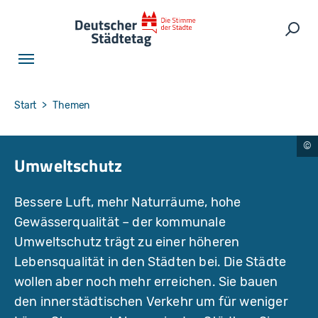
Skip to main navigation
Skip to main content
Skip to page footer
Such
You are here:
Start
Themen
i
Umweltschutz
S
t
o
c
Bessere Luft, mehr Naturräume, hohe
k.
c
Gewässerqualität – der kommunale
o
m
Umweltschutz trägt zu einer höheren
/
S
Lebensqualität in den Städten bei. Die Städte
c
h
wollen aber noch mehr erreichen. Sie bauen
le
g
den innerstädtischen Verkehr um für weniger
el
pi