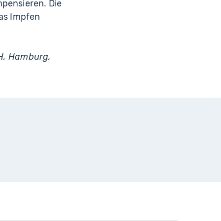
mpensieren. Die
as Impfen
H, Hamburg,