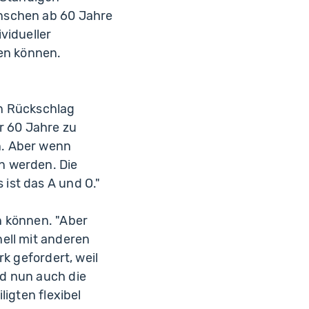
enschen ab 60 Jahre
vidueller
sen können.
en Rückschlag
r 60 Jahre zu
n. Aber wenn
n werden. Die
ist das A und O."
n können. "Aber
ell mit anderen
k gefordert, weil
nd nun auch die
igten flexibel