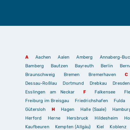
A
Aachen
Aalen
Amberg
Annaberg-Buc
Bamberg
Bautzen
Bayreuth
Berlin
Bern
Braunschweig
Bremen
Bremerhaven
C
Dessau-Roßlau
Dortmund
Drebkau
Dresden
Esslingen am Neckar
F
Falkensee
Fl
Freiburg im Breisgau
Friedrichshafen
Fulda
Gütersloh
H
Hagen
Halle (Saale)
Hambur
Herford
Herne
Hersbruck
Hildesheim
Ho
Kaufbeuren
Kempten (Allgäu)
Kiel
Koblenz