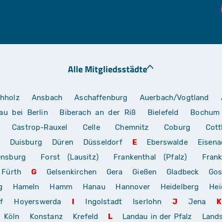
Alle Mitgliedsstädte
hholz
Ansbach
Aschaffenburg
Auerbach/Vogtland
au bei Berlin
Biberach an der Riß
Bielefeld
Bochum
Castrop-Rauxel
Celle
Chemnitz
Coburg
Cott
Duisburg
Düren
Düsseldorf
E
Eberswalde
Eisena
ensburg
Forst (Lausitz)
Frankenthal (Pfalz)
Frank
Fürth
G
Gelsenkirchen
Gera
Gießen
Gladbeck
Gos
g
Hameln
Hamm
Hanau
Hannover
Heidelberg
Hei
f
Hoyerswerda
I
Ingolstadt
Iserlohn
J
Jena
K
Köln
Konstanz
Krefeld
L
Landau in der Pfalz
Land