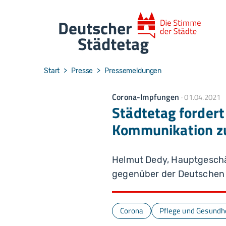
Skip to main navigation
Skip to main content
Skip to page footer
You are here:
Start
Presse
Pressemeldungen
Corona-Impfungen
01.04.2021
Städtetag fordert
Kommunikation z
Helmut Dedy, Hauptgeschä
gegenüber der Deutschen 
Corona
Pflege und Gesundh