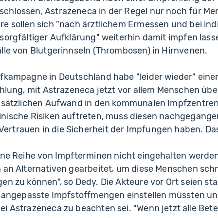
chlossen, Astrazeneca in der Regel nur noch für M
e sollen sich "nach ärztlichem Ermessen und bei indi
sorgfältiger Aufklärung" weiterhin damit impfen las
lle von Blutgerinnseln (Thrombosen) in Hirnvenen.
pfkampagne in Deutschland habe "leider wieder" ein
ehlung, mit Astrazeneca jetzt vor allem Menschen übe
zusätzlichen Aufwand in den kommunalen Impfzentre
inische Risiken auftreten, muss diesen nachgegange
rtrauen in die Sicherheit der Impfungen haben. Das 
eine Reihe von Impfterminen nicht eingehalten werde
n an Alternativen gearbeitet, um diese Menschen schn
en zu können", so Dedy. Die Akteure vor Ort seien star
ig angepasste Impfstoffmengen einstellen müssten u
i Astrazeneca zu beachten sei. "Wenn jetzt alle Beteil