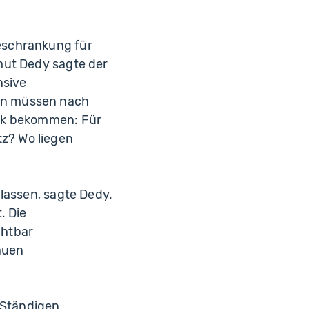
eschränkung für
mut Dedy sagte der
nsive
en müssen nach
ick bekommen: Für
z? Wo liegen
lassen, sagte Dedy.
. Die
chtbar
auen
 Ständigen