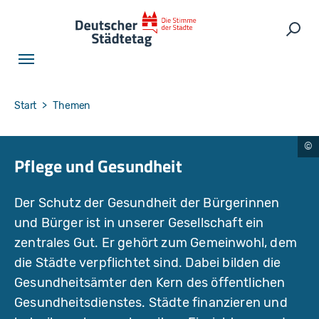
Skip to main navigation
Skip to main content
Skip to page footer
Such
You are here:
Start
Themen
A
Pflege und Gesundheit
lt
r
e
n
Der Schutz der Gesundheit der Bürgerinnen
d
o
und Bürger ist in unserer Gesellschaft ein
I
m
zentrales Gut. Er gehört zum Gemeinwohl, dem
a
g
die Städte verpflichtet sind. Dabei bilden die
e
s
Gesundheitsämter den Kern des öffentlichen
/
S
Gesundheitsdienstes. Städte finanzieren und
h
u