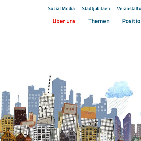
Social Media
Stadtjubiläen
Veranstalt
(current)
(current)
Über uns
Themen
Positi