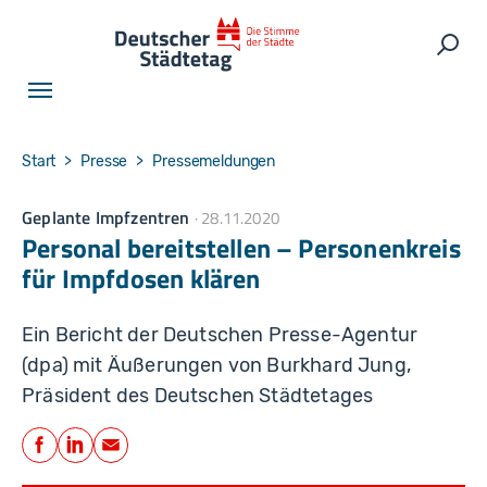
Skip to main navigation
Skip to main content
Skip to page footer
Such
You are here:
Start
Presse
Pressemeldungen
Geplante Impfzentren
28.11.2020
Personal bereitstellen – Personenkreis
für Impfdosen klären
Ein Bericht der Deutschen Presse-Agentur
(dpa) mit Äußerungen von Burkhard Jung,
Präsident des Deutschen Städtetages
Teilen
Facebook
LinkedIn
E-Mail