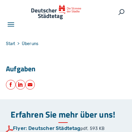
Skip to main navigation
Skip to main content
Skip to page footer
Such
You are here:
Start
Über uns
Aufgaben
Teilen
Facebook
LinkedIn
E-Mail
Erfahren Sie mehr über uns!
Flyer: Deutscher Städtetag
pdf, 593 KB