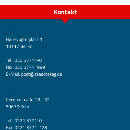
b
e
s
u
S
t
r
Kontakt
t
o
g
o
c
c
k.
k
a
d
Berlin
o
b
Hausvogteiplatz 1
e
.
10117 Berlin
c
o
m
Tel.:
030 37711-0
Fax: 030 37711999
E-Mail:
post@staedtetag.de
Köln
Gereonstraße 18 - 32
50670 Köln
Tel.:
0221 3771-0
Fax: 0221 3771-128