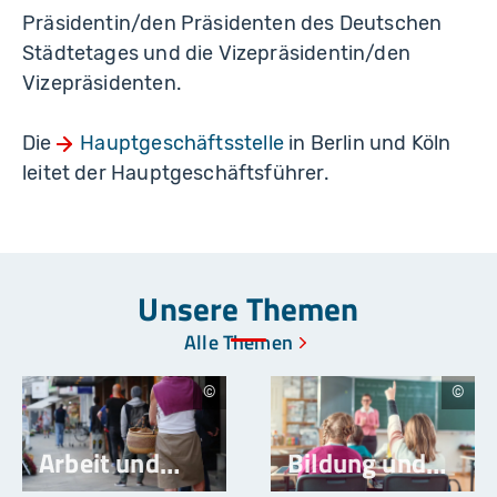
Präsidentin/den Präsidenten des Deutschen
Städtetages und die Vizepräsidentin/den
Vizepräsidenten.
Die
Hauptgeschäftsstelle
in Berlin und Köln
leitet der Hauptgeschäftsführer.
Unsere Themen
Alle Themen
P
K
e
z
e
e
Arbeit und
Bildung und
r
n
a
o
d
n
Soziales
Schule