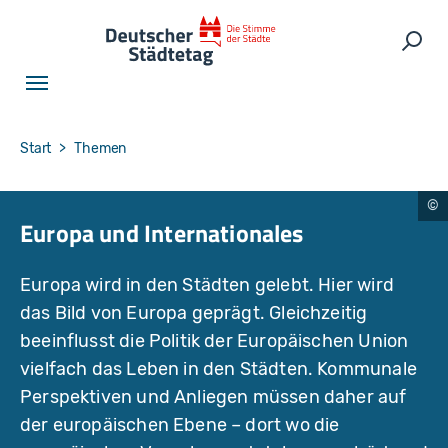
Skip to main navigation
Skip to main content
Skip to page footer
Such
You are here:
Start
Themen
E
Europa und Internationales
u
r
o
p
Europa wird in den Städten gelebt. Hier wird
e
a
das Bild von Europa geprägt. Gleichzeitig
n
U
beeinflusst die Politik der Europäischen Union
ni
o
vielfach das Leben in den Städten. Kommunale
n
Perspektiven und Anliegen müssen daher auf
der europäischen Ebene – dort wo die