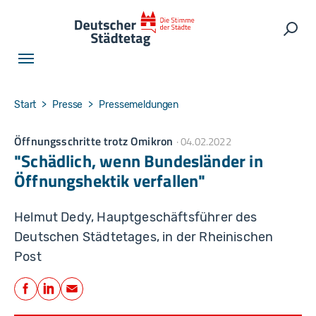
Skip to main navigation
Skip to main content
Skip to page footer
Such
You are here:
Start
Presse
Pressemeldungen
Öffnungsschritte trotz Omikron
04.02.2022
"Schädlich, wenn Bundesländer in
Öffnungshektik verfallen"
Helmut Dedy, Hauptgeschäftsführer des
Deutschen Städtetages, in der Rheinischen
Post
Teilen
Facebook
LinkedIn
E-Mail