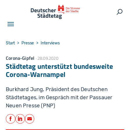
Skip to main navigation
Skip to main content
Skip to page footer
Such
You are here:
Start
Presse
Interviews
Corona-Gipfel
28.09.2020
Städtetag unterstützt bundesweite
Corona-Warnampel
Burkhard Jung, Präsident des Deutschen
Städtetages, im Gespräch mit der Passauer
Neuen Presse (PNP)
Teilen
Facebook
LinkedIn
E-Mail