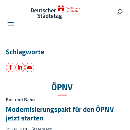
Skip to main navigation
Skip to main content
Skip to page footer
Such
Schlagworte
Teilen
Facebook
LinkedIn
E-Mail
ÖPNV
Bus und Bahn
Modernisierungspakt für den ÖPNV
jetzt starten
05. 08. 2026
Statement