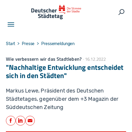
Skip to main navigation
Skip to main content
Skip to page footer
Such
You are here:
Start
Presse
Pressemeldungen
Wie verbessern wir das Stadtleben?
16.12.2022
"Nachhaltige Entwicklung entscheidet
sich in den Städten"
Markus Lewe, Präsident des Deutschen
Städtetages, gegenüber dem +3 Magazin der
Süddeutschen Zeitung
Teilen
Facebook
LinkedIn
E-Mail