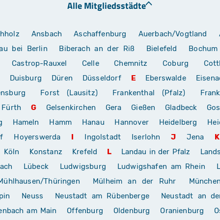
Alle Mitgliedsstädte
hholz
Ansbach
Aschaffenburg
Auerbach/Vogtland
au bei Berlin
Biberach an der Riß
Bielefeld
Bochum
Castrop-Rauxel
Celle
Chemnitz
Coburg
Cott
Duisburg
Düren
Düsseldorf
E
Eberswalde
Eisena
ensburg
Forst (Lausitz)
Frankenthal (Pfalz)
Frank
Fürth
G
Gelsenkirchen
Gera
Gießen
Gladbeck
Gos
g
Hameln
Hamm
Hanau
Hannover
Heidelberg
Hei
f
Hoyerswerda
I
Ingolstadt
Iserlohn
J
Jena
K
Köln
Konstanz
Krefeld
L
Landau in der Pfalz
Land
rach
Lübeck
Ludwigsburg
Ludwigshafen am Rhein
Mühlhausen/Thüringen
Mülheim an der Ruhr
Münche
pin
Neuss
Neustadt am Rübenberge
Neustadt an de
enbach am Main
Offenburg
Oldenburg
Oranienburg
O