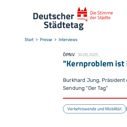
Skip to main navigation
Skip to main content
Skip to page footer
You are here:
Start
Presse
Interviews
ÖPNV
30.05.2025
"Kernproblem ist 
Burkhard Jung, Präsident 
Sendung "Der Tag"
Verkehrswende und Mobilität