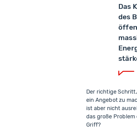
Das K
des B
öffen
massi
Energ
stärk
Der richtige Schri
ein Angebot zu mach
ist aber nicht ausre
das große Problem d
Griff?