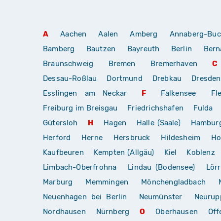
A
Aachen
Aalen
Amberg
Annaberg-Buc
Bamberg
Bautzen
Bayreuth
Berlin
Bern
Braunschweig
Bremen
Bremerhaven
C
Dessau-Roßlau
Dortmund
Drebkau
Dresden
Esslingen am Neckar
F
Falkensee
Fl
Freiburg im Breisgau
Friedrichshafen
Fulda
Gütersloh
H
Hagen
Halle (Saale)
Hambur
Herford
Herne
Hersbruck
Hildesheim
Ho
Kaufbeuren
Kempten (Allgäu)
Kiel
Koblenz
Limbach-Oberfrohna
Lindau (Bodensee)
Lör
Marburg
Memmingen
Mönchengladbach
Neuenhagen bei Berlin
Neumünster
Neurup
Nordhausen
Nürnberg
O
Oberhausen
Off