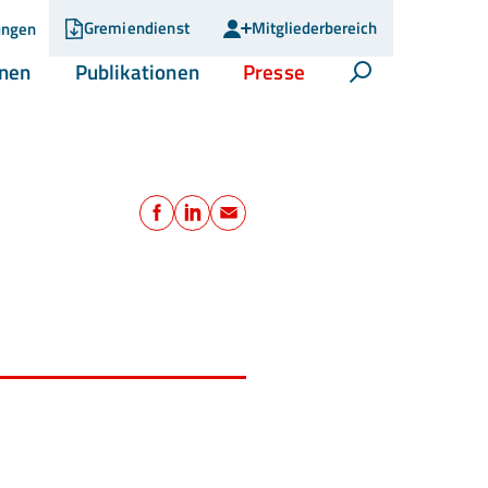
Gremiendienst
Mitgliederbereich
ungen
(current)
(current)
(current)
onen
Publikationen
Presse
Suche öffnen
Teilen
Facebook
LinkedIn
E-Mail