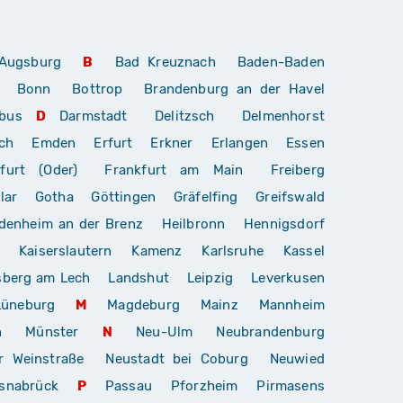
Augsburg
B
Bad Kreuznach
Baden-Baden
Bonn
Bottrop
Brandenburg an der Havel
bus
D
Darmstadt
Delitzsch
Delmenhorst
ch
Emden
Erfurt
Erkner
Erlangen
Essen
furt (Oder)
Frankfurt am Main
Freiberg
lar
Gotha
Göttingen
Gräfelfing
Greifswald
denheim an der Brenz
Heilbronn
Hennigsdorf
Kaiserslautern
Kamenz
Karlsruhe
Kassel
sberg am Lech
Landshut
Leipzig
Leverkusen
Lüneburg
M
Magdeburg
Mainz
Mannheim
n
Münster
N
Neu-Ulm
Neubrandenburg
r Weinstraße
Neustadt bei Coburg
Neuwied
snabrück
P
Passau
Pforzheim
Pirmasens