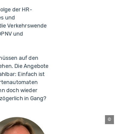
 Folge der HR-
es und
 die Verkehrswende
 ÖPNV und
 müssen auf den
ehen. Die Angebote
hlbar: Einfach ist
kartenautomaten
dann doch wieder
zögerlich in Gang?
Costa
Belibasakis