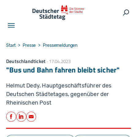
Skip to main navigation
Skip to main content
Skip to page footer
Such
You are here:
Start
Presse
Pressemeldungen
Deutschlandticket
17.04.2023
"Bus und Bahn fahren bleibt sicher"
Helmut Dedy, Hauptgeschäftsführer des
Deutschen Städtetages, gegenüber der
Rheinischen Post
Teilen
Facebook
LinkedIn
E-Mail