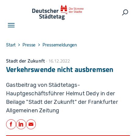
Skip to main navigation
Skip to main content
Skip to page footer
Such
You are here:
Start
Presse
Pressemeldungen
Stadt der Zukunft
16.12.2022
Verkehrswende nicht ausbremsen
Gastbeitrag von Städtetags-
Hauptgeschäftsführer Helmut Dedy in der
Beilage "Stadt der Zukunft" der Frankfurter
Allgemeinen Zeitung
Teilen
Facebook
LinkedIn
E-Mail