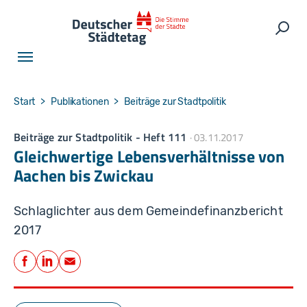
Skip to main navigation
Skip to main content
Skip to page footer
Such
You are here:
Start
Publikationen
Beiträge zur Stadtpolitik
Beiträge zur Stadtpolitik - Heft 111
03.11.2017
Gleichwertige Lebensverhältnisse von
Aachen bis Zwickau
Schlaglichter aus dem Gemeindefinanzbericht
2017
Teilen
Facebook
LinkedIn
E-Mail