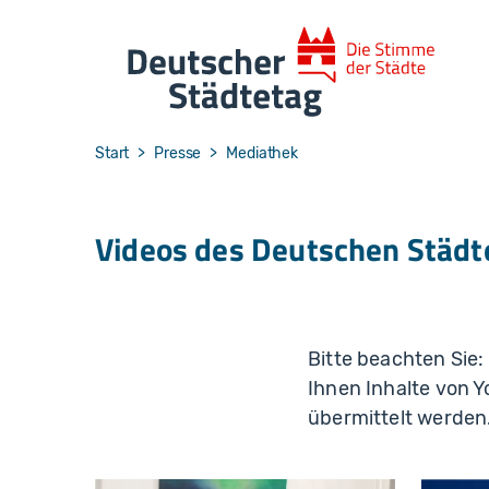
Skip to main navigation
Skip to main content
Skip to page footer
You are here:
Start
Presse
Mediathek
Videos des Deutschen Städt
Bitte beachten Sie:
Ihnen Inhalte von 
übermittelt werden.