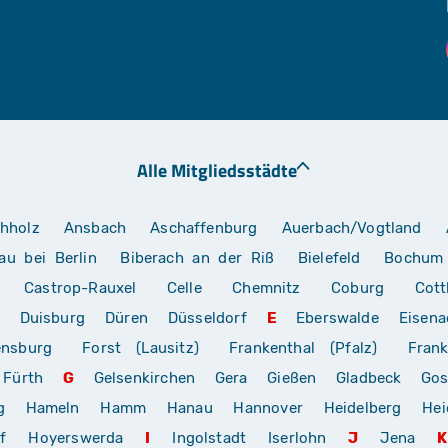
Alle Mitgliedsstädte
hholz
Ansbach
Aschaffenburg
Auerbach/Vogtland
au bei Berlin
Biberach an der Riß
Bielefeld
Bochum
Castrop-Rauxel
Celle
Chemnitz
Coburg
Cott
Duisburg
Düren
Düsseldorf
E
Eberswalde
Eisena
ensburg
Forst (Lausitz)
Frankenthal (Pfalz)
Frank
Fürth
G
Gelsenkirchen
Gera
Gießen
Gladbeck
Gos
g
Hameln
Hamm
Hanau
Hannover
Heidelberg
Hei
f
Hoyerswerda
I
Ingolstadt
Iserlohn
J
Jena
K