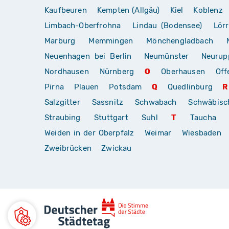
Kaufbeuren
Kempten (Allgäu)
Kiel
Koblenz
Limbach-Oberfrohna
Lindau (Bodensee)
Lör
Marburg
Memmingen
Mönchengladbach
Neuenhagen bei Berlin
Neumünster
Neurup
Nordhausen
Nürnberg
O
Oberhausen
Off
Pirna
Plauen
Potsdam
Q
Quedlinburg
R
Salzgitter
Sassnitz
Schwabach
Schwäbis
Straubing
Stuttgart
Suhl
T
Taucha
Weiden in der Oberpfalz
Weimar
Wiesbaden
Zweibrücken
Zwickau