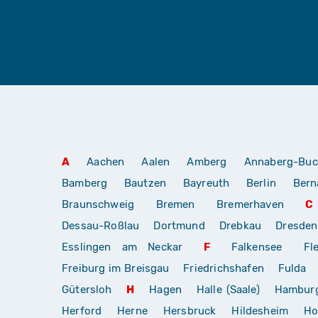
A
Aachen
Aalen
Amberg
Annaberg-Buc
Bamberg
Bautzen
Bayreuth
Berlin
Bern
Braunschweig
Bremen
Bremerhaven
C
Dessau-Roßlau
Dortmund
Drebkau
Dresden
Esslingen am Neckar
F
Falkensee
Fl
Freiburg im Breisgau
Friedrichshafen
Fulda
Gütersloh
H
Hagen
Halle (Saale)
Hambur
Herford
Herne
Hersbruck
Hildesheim
Ho