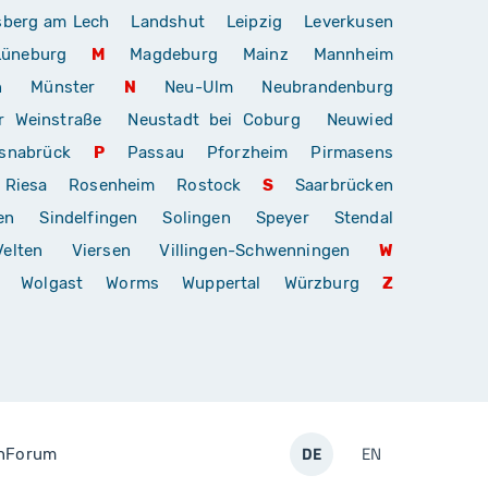
sberg am Lech
Landshut
Leipzig
Leverkusen
Lüneburg
M
Magdeburg
Mainz
Mannheim
n
Münster
N
Neu-Ulm
Neubrandenburg
r Weinstraße
Neustadt bei Coburg
Neuwied
snabrück
P
Passau
Pforzheim
Pirmasens
Riesa
Rosenheim
Rostock
S
Saarbrücken
en
Sindelfingen
Solingen
Speyer
Stendal
Velten
Viersen
Villingen-Schwenningen
W
Wolgast
Worms
Wuppertal
Würzburg
Z
DE
EN
n
Forum