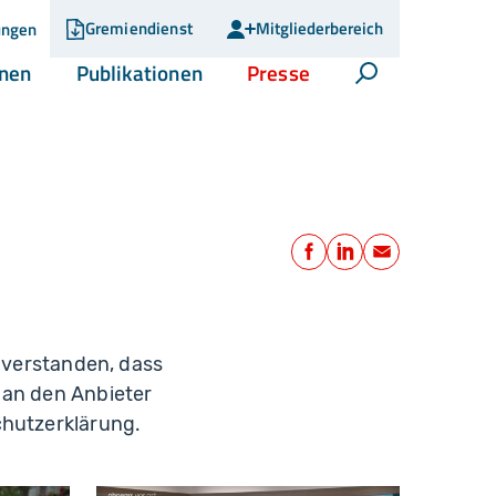
Gremiendienst
Mitgliederbereich
ungen
(current)
(current)
(current)
onen
Publikationen
Presse
Suche öffnen
Teilen
Facebook
LinkedIn
E-Mail
inverstanden, dass
 an den Anbieter
chutzerklärung.