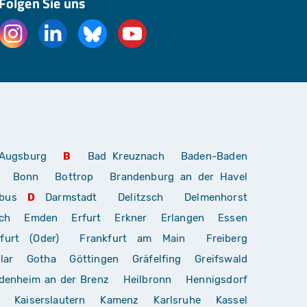
Folgen Sie uns
Augsburg
B
Bad Kreuznach
Baden-Baden
Bonn
Bottrop
Brandenburg an der Havel
bus
D
Darmstadt
Delitzsch
Delmenhorst
ch
Emden
Erfurt
Erkner
Erlangen
Essen
furt (Oder)
Frankfurt am Main
Freiberg
lar
Gotha
Göttingen
Gräfelfing
Greifswald
denheim an der Brenz
Heilbronn
Hennigsdorf
Kaiserslautern
Kamenz
Karlsruhe
Kassel