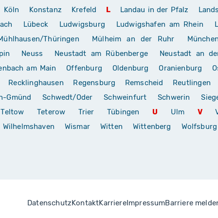
Köln
Konstanz
Krefeld
L
Landau in der Pfalz
Land
rach
Lübeck
Ludwigsburg
Ludwigshafen am Rhein
Mühlhausen/Thüringen
Mülheim an der Ruhr
Münche
pin
Neuss
Neustadt am Rübenberge
Neustadt an de
enbach am Main
Offenburg
Oldenburg
Oranienburg
O
Recklinghausen
Regensburg
Remscheid
Reutlingen
ch-Gmünd
Schwedt/Oder
Schweinfurt
Schwerin
Sieg
Teltow
Teterow
Trier
Tübingen
U
Ulm
V
Wilhelmshaven
Wismar
Witten
Wittenberg
Wolfsburg
Datenschutz
Kontakt
Karriere
Impressum
Barriere melde