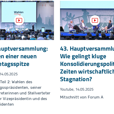
Video anzeigen
Video an
auptversammlung:
43. Hauptversamml
n einer neuen
Wie gelingt kluge
etagsspitze
Konsolidierungspolit
Zeiten wirtschaftlic
14.05.2025
Stagnation?
Teil 2: Wahlen des
gsspräsidenten, seiner
Youtube, 14.05.2025
treterinnen und Stellverteter
Mitschnitt von Forum A
r Vizepräsidentin und des
identen