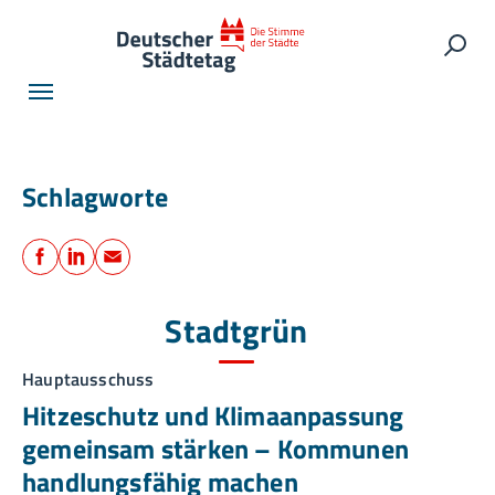
Skip to main navigation
Skip to main content
Skip to page footer
Such
Schlagworte
Teilen
Facebook
LinkedIn
E-Mail
Stadtgrün
Hauptausschuss
Hitzeschutz und Klimaanpassung
gemeinsam stärken – Kommunen
handlungsfähig machen