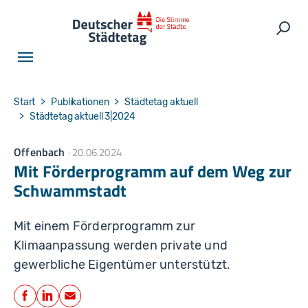
Skip to main navigation
Skip to main content
Skip to page footer
Such
You are here:
Start
Publikationen
Städtetag aktuell
Städtetag aktuell 3|2024
Offenbach
20.06.2024
Mit Förderprogramm auf dem Weg zur
Schwammstadt
Mit einem Förderprogramm zur
Klimaanpassung werden private und
gewerbliche Eigentümer unterstützt.
Teilen
Facebook
LinkedIn
E-Mail