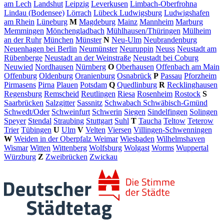
am Lech
Landshut
Leipzig
Leverkusen
Limbach-Oberfrohna
Lindau (Bodensee)
Lörrach
Lübeck
Ludwigsburg
Ludwigshafen
am Rhein
Lüneburg
M
Magdeburg
Mainz
Mannheim
Marburg
Memmingen
Mönchengladbach
Mühlhausen/Thüringen
Mülheim
an der Ruhr
München
Münster
N
Neu-Ulm
Neubrandenburg
Neuenhagen bei Berlin
Neumünster
Neuruppin
Neuss
Neustadt am
Rübenberge
Neustadt an der Weinstraße
Neustadt bei Coburg
Neuwied
Nordhausen
Nürnberg
O
Oberhausen
Offenbach am Main
Offenburg
Oldenburg
Oranienburg
Osnabrück
P
Passau
Pforzheim
Pirmasens
Pirna
Plauen
Potsdam
Q
Quedlinburg
R
Recklinghausen
Regensburg
Remscheid
Reutlingen
Riesa
Rosenheim
Rostock
S
Saarbrücken
Salzgitter
Sassnitz
Schwabach
Schwäbisch-Gmünd
Schwedt/Oder
Schweinfurt
Schwerin
Siegen
Sindelfingen
Solingen
Speyer
Stendal
Straubing
Stuttgart
Suhl
T
Taucha
Teltow
Teterow
Trier
Tübingen
U
Ulm
V
Velten
Viersen
Villingen-Schwenningen
W
Weiden in der Oberpfalz
Weimar
Wiesbaden
Wilhelmshaven
Wismar
Witten
Wittenberg
Wolfsburg
Wolgast
Worms
Wuppertal
Würzburg
Z
Zweibrücken
Zwickau