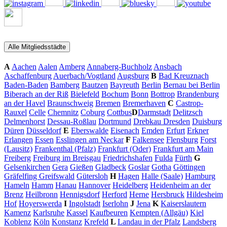
Alle Mitgliedsstädte
A
Aachen
Aalen
Amberg
Annaberg-Buchholz
Ansbach
Aschaffenburg
Auerbach/Vogtland
Augsburg
B
Bad Kreuznach
Baden-Baden
Bamberg
Bautzen
Bayreuth
Berlin
Bernau bei Berlin
Biberach an der Riß
Bielefeld
Bochum
Bonn
Bottrop
Brandenburg
an der Havel
Braunschweig
Bremen
Bremerhaven
C
Castrop-
Rauxel
Celle
Chemnitz
Coburg
Cottbus
D
Darmstadt
Delitzsch
Delmenhorst
Dessau-Roßlau
Dortmund
Drebkau
Dresden
Duisburg
Düren
Düsseldorf
E
Eberswalde
Eisenach
Emden
Erfurt
Erkner
Erlangen
Essen
Esslingen am Neckar
F
Falkensee
Flensburg
Forst
(Lausitz)
Frankenthal (Pfalz)
Frankfurt (Oder)
Frankfurt am Main
Freiberg
Freiburg im Breisgau
Friedrichshafen
Fulda
Fürth
G
Gelsenkirchen
Gera
Gießen
Gladbeck
Goslar
Gotha
Göttingen
Gräfelfing
Greifswald
Gütersloh
H
Hagen
Halle (Saale)
Hamburg
Hameln
Hamm
Hanau
Hannover
Heidelberg
Heidenheim an der
Brenz
Heilbronn
Hennigsdorf
Herford
Herne
Hersbruck
Hildesheim
Hof
Hoyerswerda
I
Ingolstadt
Iserlohn
J
Jena
K
Kaiserslautern
Kamenz
Karlsruhe
Kassel
Kaufbeuren
Kempten (Allgäu)
Kiel
Koblenz
Köln
Konstanz
Krefeld
L
Landau in der Pfalz
Landsberg