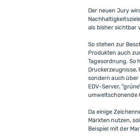
Der neuen Jury wird
Nachhaltigkeitsziel
als bisher sichtbar
So stehen zur Besc
Produkten auch zun
Tagesordnung. So ha
Druckerzeugnisse, 
sondern auch über S
EDV-Server, "grüne
umweltschonende 
Da einige Zeichen
Märkten nutzen, so
Beispiel mit der M