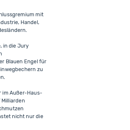
chlussgremium mit
ustrie, Handel,
desländern.
 in die Jury
n
r Blauen Engel für
 Einwegbechern zu
en.
r im Außer-Haus-
 Milliarden
schmutzen
astet nicht nur die