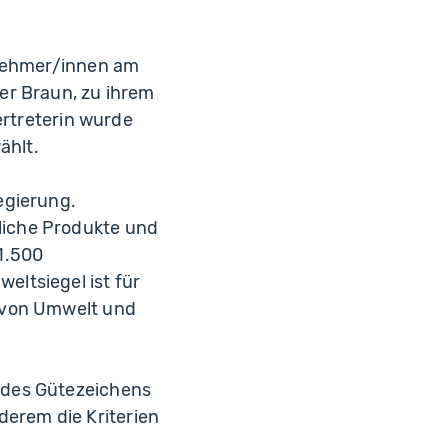
lnehmer/innen am
er Braun, zu ihrem
ertreterin wurde
ählt.
egierung.
liche Produkte und
1.500
ltsiegel ist für
z von Umwelt und
 des Gütezeichens
erem die Kriterien