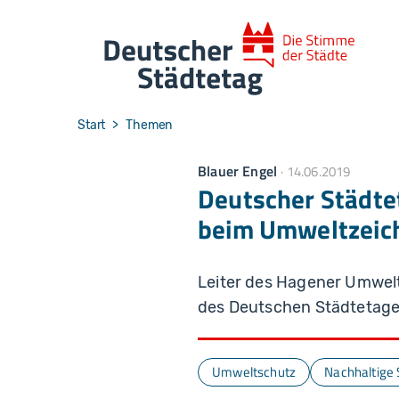
Skip to main navigation
Skip to main content
Skip to page footer
You are here:
Start
Themen
Blauer Engel
14.06.2019
Deutscher Städte
beim Umweltzeic
Leiter des Hagener Umwelta
des Deutschen Städtetages
Umweltschutz
Nachhaltige 