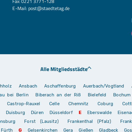
Fax: 0221 3771-128
E-Mail:
post@staedtetag.de
Alle Mitgliedsstädte
hholz
Ansbach
Aschaffenburg
Auerbach/Vogtland
au bei Berlin
Biberach an der Riß
Bielefeld
Bochum
Castrop-Rauxel
Celle
Chemnitz
Coburg
Cott
Duisburg
Düren
Düsseldorf
E
Eberswalde
Eisena
ensburg
Forst (Lausitz)
Frankenthal (Pfalz)
Frank
Fürth
G
Gelsenkirchen
Gera
Gießen
Gladbeck
Gos