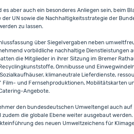
 es aber auch ein besonderes Anliegen sein, beim Bl
e der UN sowie die Nachhaltigkeitsstrategie der Bund
 werden zu lassen.
hlussfassung über Siegelvergaben neben umweltfre
ehmend vorbildliche nachhaltige Dienstleistungen a
tten die Mitglieder in ihrer Sitzung im Bremer Ratha
Recyclingkunststoffe, Omnibusse und Einwegwindeln
ozialkaufhäuser, klimaneutrale Lieferdienste, resso
" Film- und Fernsehproduktionen, Mobilitätskarten u
Catering-Angebote.
nehmer den bundesdeutschen Umweltengel auch auf i
ll zudem die globale Ebene weiter ausgebaut werden
arkteinführung des neuen Umweltzeichens für Klimage