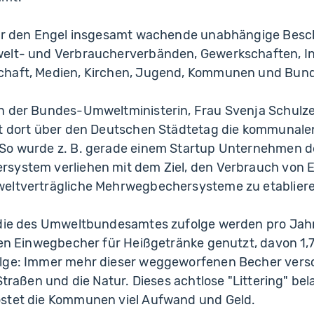
ber den Engel insgesamt wachende unabhängige Bes
elt- und Verbraucherverbänden, Gewerkschaften, Ind
chaft, Medien, Kirchen, Jugend, Kommunen und Bun
n der Bundes-Umweltministerin, Frau Svenja Schulze,
tt dort über den Deutschen Städtetag die kommunale
So wurde z. B. gerade einem Startup Unternehmen de
system verliehen mit dem Ziel, den Verbrauch von
eltverträgliche Mehrwegbechersysteme zu etablier
udie des Umweltbundesamtes zufolge werden pro Jah
den Einwegbecher für Heißgetränke genutzt, davon 1,7
olge: Immer mehr dieser weggeworfenen Becher ver
Straßen und die Natur. Dieses achtlose "Littering" bel
stet die Kommunen viel Aufwand und Geld.