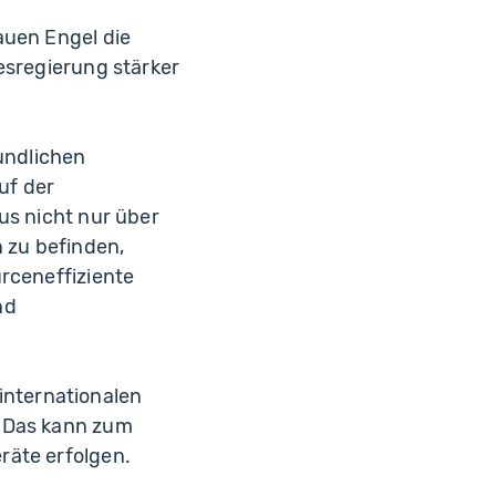
auen Engel die
esregierung stärker
undlichen
uf der
us nicht nur über
 zu befinden,
urceneffiziente
nd
nternationalen
. Das kann zum
räte erfolgen.