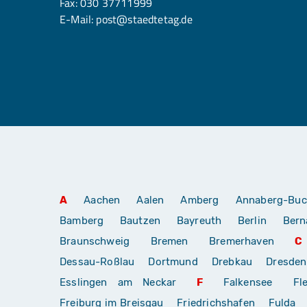
Fax: 030 37711999
E-Mail:
post@staedtetag.de
A
Aachen
Aalen
Amberg
Annaberg-Buc
Bamberg
Bautzen
Bayreuth
Berlin
Bern
Braunschweig
Bremen
Bremerhaven
C
Dessau-Roßlau
Dortmund
Drebkau
Dresden
Esslingen am Neckar
F
Falkensee
Fl
Freiburg im Breisgau
Friedrichshafen
Fulda