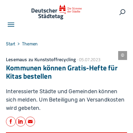
Skip to main navigation
Skip to main content
Skip to page footer
Such
You are here:
Start
Themen
Lesemaus zu Kunststoffrecycling
05.07.2023
C
a
Kommunen können Gratis-Hefte für
rl
s
Kitas bestellen
e
n
Interessierte Städte und Gemeinden können
sich melden. Um Beteiligung an Versandkosten
wird gebeten.
Teilen
Facebook
LinkedIn
E-Mail