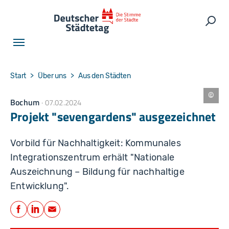
Skip to main navigation
Skip to main content
Skip to page footer
Such
You are here:
Start
Über uns
Aus den Städten
Bochum
07.02.2024
S
t
Projekt "sevengardens" ausgezeichnet
a
d
t
B
Vorbild für Nachhaltigkeit: Kommunales
o
c
Integrationszentrum erhält "Nationale
h
u
Auszeichnung – Bildung für nachhaltige
m
Entwicklung".
Teilen
Facebook
LinkedIn
E-Mail