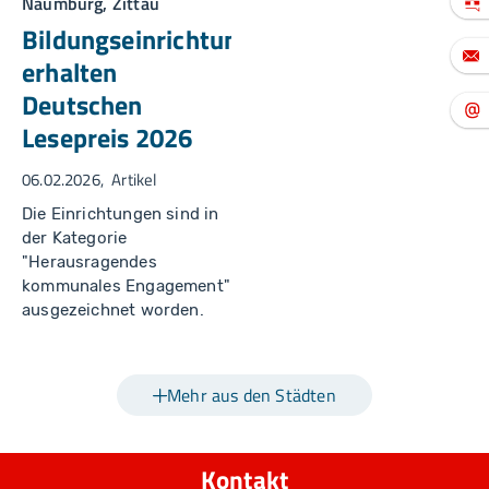
Naumburg, Zittau
e
n
Bildungseinrichtungen
/
S
erhalten
a
s
c
Deutschen
h
a
Lesepreis 2026
R
a
d
06.02.2026
Artikel
k
e
Die Einrichtungen sind in
der Kategorie
"Herausragendes
kommunales Engagement"
ausgezeichnet worden.
Mehr aus den Städten
Kontakt