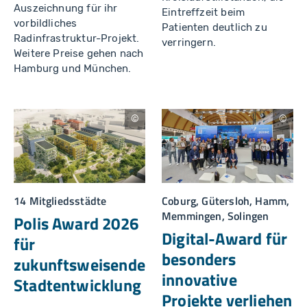
h
Auszeichnung für ihr
Eintreffzeit beim
e
vorbildliches
F
Patienten deutlich zu
r
Radinfrastruktur-Projekt.
verringern.
a
Weitere Preise gehen nach
n
c
Hamburg und München.
oi
s
F
o
t
o
L
D
g
o
a
r
o
t
a
m
a
fi
n
b
e
A
u
r
n
c
d
Coburg, Gütersloh, Hamm,
14 Mitgliedsstädte
h
/
Memmingen, Solingen
it
K
Polis Award 2026
e
o
Digital-Award für
k
m
für
t
m
besonders
u
D
zukunftsweisende
r
ig
k
it
innovative
Stadtentwicklung
o
al
m
e
Projekte verliehen
m
/