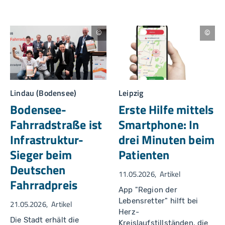
n
n
h
ei
m
D
R
e
e
u
gi
t
o
s
n
c
d
h
e
e
r
Lindau (Bodensee)
Leipzig
r
L
F
e
Bodensee-
Erste Hilfe mittels
a
b
h
e
Fahrradstraße ist
Smartphone: In
rr
n
a
s
Infrastruktur-
drei Minuten beim
d
r
p
e
Sieger beim
Patienten
r
tt
ei
e
Deutschen
s
r
11.05.2026
Artikel
/
e
Fahrradpreis
C
.
h
V
App "Region der
ri
.
Lebensretter" hilft bei
s
21.05.2026
Artikel
t
Herz-
o
Die Stadt erhält die
Kreislaufstillständen, die
p