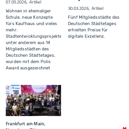
07.05.2026
Artikel
u
M
ni
a
30.03.2026
Artikel
k
n
Wohnen in ehemaliger
a
fr
Fünf Mitgliedsstädte des
Schule, neue Konzepte
ti
e
o
d
Deutschen Städtetages
fürs Kaufhaus und vieles
n
P
erhielten Preise für
mehr:
ol
le
digitale Exzellenz.
Stadtentwicklungsprojekte,
rt
unter anderem aus 14
Mitgliedsstädten des
Deutschen Städtetages,
wurden mit dem Polis
Award ausgezeichnet
S
ti
ft
u
n
g
L
e
Frankfurt am Main,
s