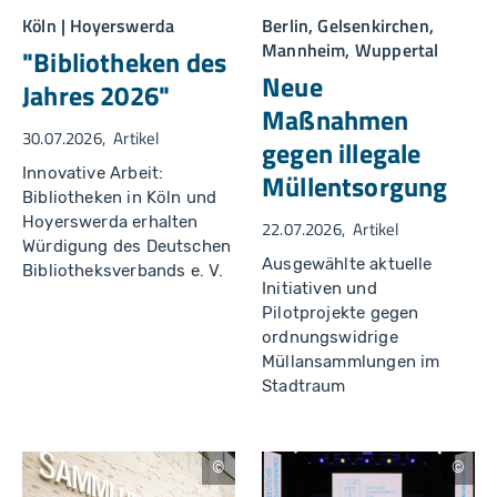
d
U
b
(
Köln | Hoyerswerda
Berlin, Gelsenkirchen,
v
K
Mannheim, Wuppertal
I-
"Bibliotheken des
g
Neue
e
Jahres 2026"
n
Maßnahmen
e
ri
30.07.2026
Artikel
e
gegen illegale
rt
Innovative Arbeit:
),
Müllentsorgung
S
Bibliotheken in Köln und
t
a
Hoyerswerda erhalten
22.07.2026
Artikel
d
Würdigung des Deutschen
t
Ausgewählte aktuelle
M
Bibliotheksverbands e. V.
a
Initiativen und
n
Pilotprojekte gegen
n
h
ordnungswidrige
ei
m
Müllansammlungen im
,
Stadtraum
S
t
a
d
t
G
U
A
el