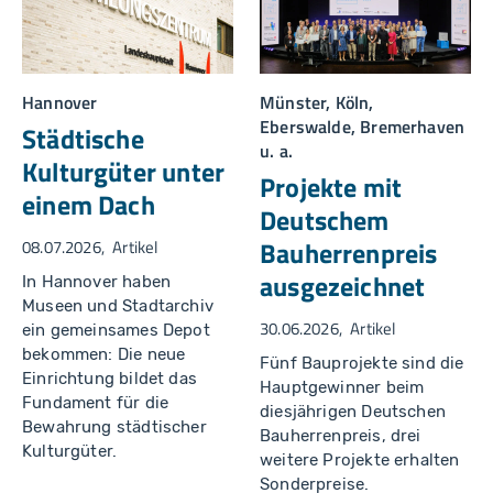
lri
n
s
c
d
e
h
r
n
P
é
ki
u
W
r
c
a
c
k
g
h
Hannover
Münster, Köln,
n
e
e
Eberswalde, Bremerhaven
a
n
n,
Städtische
t
zi
M
u. a.
k
a
Kulturgüter unter
rl
Projekte mit
e
einem Dach
n
Deutschem
e
S
Bauherrenpreis
08.07.2026
Artikel
c
h
ausgezeichnet
ö
In Hannover haben
n
Museen und Stadtarchiv
w
30.06.2026
Artikel
äl
ein gemeinsames Depot
d
bekommen: Die neue
e
Fünf Bauprojekte sind die
r,
Einrichtung bildet das
Hauptgewinner beim
S
Fundament für die
t
diesjährigen Deutschen
a
Bewahrung städtischer
d
Bauherrenpreis, drei
t
Kulturgüter.
weitere Projekte erhalten
M
a
Sonderpreise.