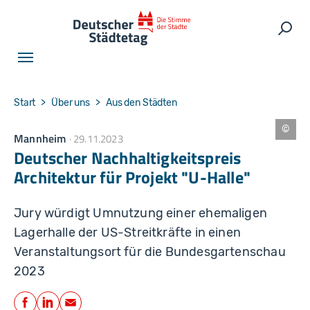
Skip to main navigation
Skip to main content
Skip to page footer
Such
You are here:
Start
Über uns
Aus den Städten
Mannheim
29.11.2023
B
U
Deutscher Nachhaltigkeitspreis
G
A
Architektur für Projekt "U-Halle"
2
3
g
G
Jury würdigt Umnutzung einer ehemaligen
m
b
Lagerhalle der US-Streitkräfte in einen
H
Veranstaltungsort für die Bundesgartenschau
2023
Teilen