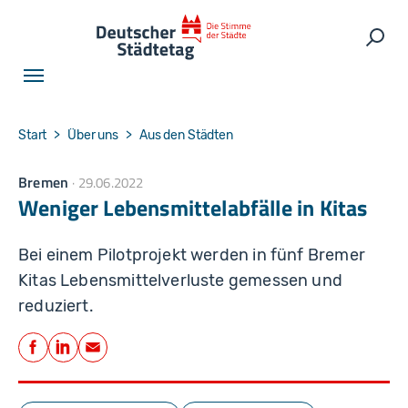
Skip to main navigation
Skip to main content
Skip to page footer
Such
You are here:
Start
Über uns
Aus den Städten
Bremen
29.06.2022
Weniger Lebensmittelabfälle in Kitas
Bei einem Pilotprojekt werden in fünf Bremer
Kitas Lebensmittelverluste gemessen und
reduziert.
Teilen
Facebook
LinkedIn
E-Mail