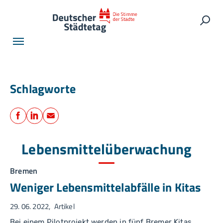
Skip to main navigation
Skip to main content
Skip to page footer
Such
Schlagworte
Teilen
Facebook
LinkedIn
E-Mail
Lebensmittelüberwachung
Bremen
Weniger Lebensmittelabfälle in Kitas
29. 06. 2022
Artikel
Bei einem Pilotprojekt werden in fünf Bremer Kitas