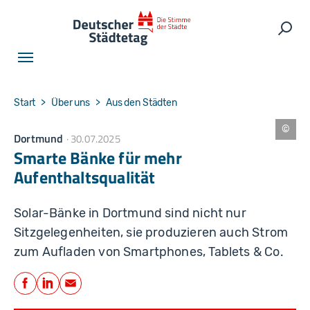
Skip to main navigation
Skip to main content
Skip to page footer
Such
You are here:
Start
Über uns
Aus den Städten
Dortmund
30.07.2025
S
m
Smarte Bänke für mehr
a
rt
Aufenthaltsqualität
C
it
y
D
Solar-Bänke in Dortmund sind nicht nur
o
rt
Sitzgelegenheiten, sie produzieren auch Strom
m
u
zum Aufladen von Smartphones, Tablets & Co.
n
d
Teilen
Facebook
LinkedIn
E-Mail