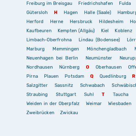
Freiburg im Breisgau
Friedrichshafen
Fulda
Gütersloh
H
Hagen
Halle (Saale)
Hambur
Herford
Herne
Hersbruck
Hildesheim
Ho
Kaufbeuren
Kempten (Allgäu)
Kiel
Koblenz
Limbach-Oberfrohna
Lindau (Bodensee)
Lör
Marburg
Memmingen
Mönchengladbach
Neuenhagen bei Berlin
Neumünster
Neurup
Nordhausen
Nürnberg
O
Oberhausen
Off
Pirna
Plauen
Potsdam
Q
Quedlinburg
R
Salzgitter
Sassnitz
Schwabach
Schwäbis
Straubing
Stuttgart
Suhl
T
Taucha
Weiden in der Oberpfalz
Weimar
Wiesbaden
Zweibrücken
Zwickau