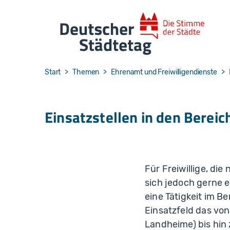
Skip to main navigation
Skip to main content
Skip to page footer
You are here:
Start
Themen
Ehrenamt und Freiwilligendienste
Einsatzstellen in den Berei
Für Freiwillige, di
sich jedoch gerne 
eine Tätigkeit im B
Einsatzfeld das vo
Landheime) bis hin 