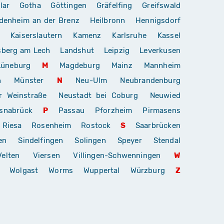
lar
Gotha
Göttingen
Gräfelfing
Greifswald
denheim an der Brenz
Heilbronn
Hennigsdorf
Kaiserslautern
Kamenz
Karlsruhe
Kassel
sberg am Lech
Landshut
Leipzig
Leverkusen
Lüneburg
M
Magdeburg
Mainz
Mannheim
n
Münster
N
Neu-Ulm
Neubrandenburg
r Weinstraße
Neustadt bei Coburg
Neuwied
snabrück
P
Passau
Pforzheim
Pirmasens
Riesa
Rosenheim
Rostock
S
Saarbrücken
en
Sindelfingen
Solingen
Speyer
Stendal
Velten
Viersen
Villingen-Schwenningen
W
Wolgast
Worms
Wuppertal
Würzburg
Z