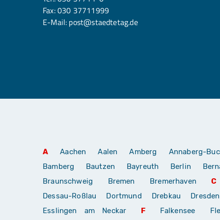
Fax: 030 37711999
E-Mail:
post@staedtetag.de
A
Aachen
Aalen
Amberg
Annaberg-Buc
Bamberg
Bautzen
Bayreuth
Berlin
Bern
Braunschweig
Bremen
Bremerhaven
C
Dessau-Roßlau
Dortmund
Drebkau
Dresden
Esslingen am Neckar
F
Falkensee
Fl