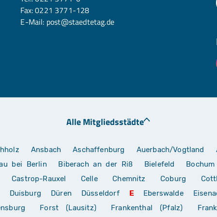
Fax: 0221 3771-128
E-Mail:
post@staedtetag.de
Alle Mitgliedsstädte
hholz
Ansbach
Aschaffenburg
Auerbach/Vogtland
au bei Berlin
Biberach an der Riß
Bielefeld
Bochum
Castrop-Rauxel
Celle
Chemnitz
Coburg
Cott
Duisburg
Düren
Düsseldorf
E
Eberswalde
Eisena
ensburg
Forst (Lausitz)
Frankenthal (Pfalz)
Frank