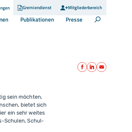
Gremiendienst
Mitgliederbereich
ungen
(current)
(current)
(current)
onen
Publikationen
Presse
Suche öffnen
Teilen
Facebook
LinkedIn
E-Mail
ätig sein möchten,
schen, bietet sich
ier ein sehr weites
s-Schulen, Schul-