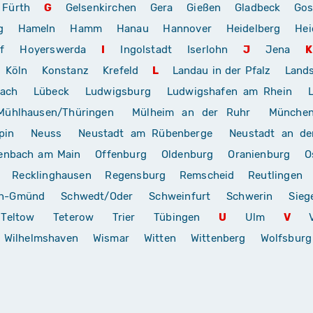
Fürth
G
Gelsenkirchen
Gera
Gießen
Gladbeck
Gos
g
Hameln
Hamm
Hanau
Hannover
Heidelberg
Hei
f
Hoyerswerda
I
Ingolstadt
Iserlohn
J
Jena
K
Köln
Konstanz
Krefeld
L
Landau in der Pfalz
Land
rach
Lübeck
Ludwigsburg
Ludwigshafen am Rhein
Mühlhausen/Thüringen
Mülheim an der Ruhr
Münche
pin
Neuss
Neustadt am Rübenberge
Neustadt an de
enbach am Main
Offenburg
Oldenburg
Oranienburg
O
Recklinghausen
Regensburg
Remscheid
Reutlingen
ch-Gmünd
Schwedt/Oder
Schweinfurt
Schwerin
Sieg
Teltow
Teterow
Trier
Tübingen
U
Ulm
V
Wilhelmshaven
Wismar
Witten
Wittenberg
Wolfsburg