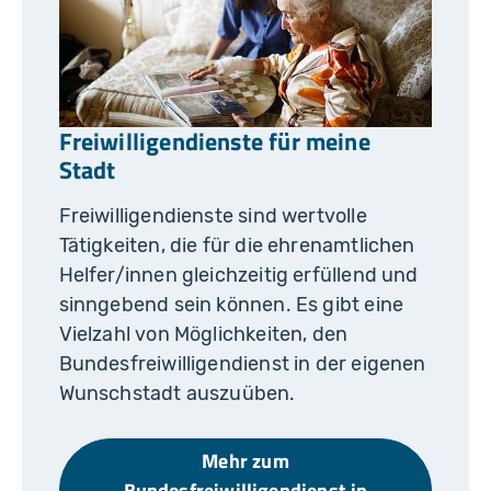
r
a
p
e
y
k
o
-
Freiwilligendienste für meine
W
ik
Stadt
i
m
e
di
Freiwilligendienste sind wertvolle
a
C
Tätigkeiten, die für die ehrenamtlichen
o
m
Helfer/innen gleichzeitig erfüllend und
m
o
sinngebend sein können. Es gibt eine
n
Vielzahl von Möglichkeiten, den
s
Bundesfreiwilligendienst in der eigenen
Wunschstadt auszuüben.
Mehr zum
Bundesfreiwilligendienst in