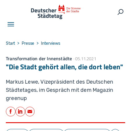
Skip to main navigation
Skip to main content
Skip to page footer
Such
You are here:
Start
Presse
Interviews
Transformation der Innenstädte
05.11.2021
"Die Stadt gehört allen, die dort leben"
Markus Lewe, Vizepräsident des Deutschen
Städtetages, im Gespräch mit dem Magazin
greenup
Teilen
Facebook
LinkedIn
E-Mail