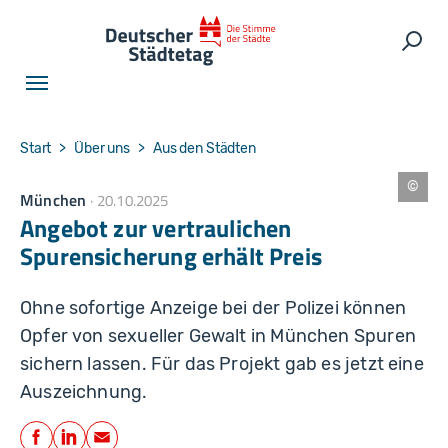
Skip to main navigation
Skip to main content
Skip to page footer
Such
You are here:
Start
Über uns
Aus den Städten
München
20.10.2025
W
ol
Angebot zur vertraulichen
f
g
Spurensicherung erhält Preis
a
n
g
S
Ohne sofortige Anzeige bei der Polizei können
c
h
Opfer von sexueller Gewalt in München Spuren
e
r
sichern lassen. Für das Projekt gab es jetzt eine
z
e
Auszeichnung.
r
Teilen