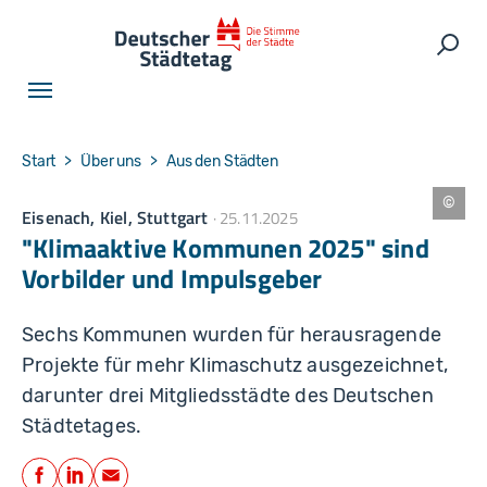
Skip to main navigation
Skip to main content
Skip to page footer
Such
You are here:
Start
Über uns
Aus den Städten
Eisenach, Kiel, Stuttgart
25.11.2025
K
o
"Klimaaktive Kommunen 2025" sind
n
s
Vorbilder und Impulsgeber
t
a
n
ti
Sechs Kommunen wurden für herausragende
n
G
Projekte für mehr Klimaschutz ausgezeichnet,
a
s
darunter drei Mitgliedsstädte des Deutschen
t
m
Städtetages.
a
n
Teilen
n
/