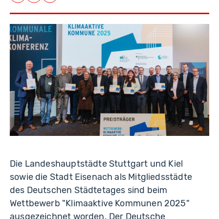
Facebook
LinkedIn
E-Mail
D
if
u
Die Landeshauptstädte Stuttgart und Kiel
sowie die Stadt Eisenach als Mitgliedsstädte
des Deutschen Städtetages sind beim
Wettbewerb "Klimaaktive Kommunen 2025"
ausgezeichnet worden. Der Deutsche