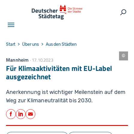
Skip to main navigation
Skip to main content
Skip to page footer
Such
You are here:
Start
Über uns
Aus den Städten
Mannheim
17.10.2023
S
t
Für Klimaaktivitäten mit EU-Label
a
d
ausgezeichnet
t
M
a
n
Anerkennung ist wichtiger Meilenstein auf dem
n
h
Weg zur Klimaneutralität bis 2030.
ei
m
Teilen
Facebook
LinkedIn
E-Mail