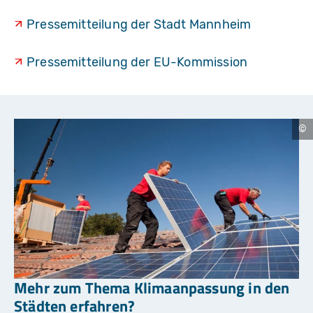
Pressemitteilung der Stadt Mannheim
Pressemitteilung der EU-Kommission
A
lt
r
e
n
d
o
I
m
a
g
e
s
/
S
Mehr zum Thema Klimaanpassung in den
h
u
Städten erfahren?
tt