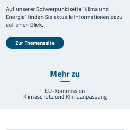
e
r
Auf unserer Schwerpunktseite "Klima und
s
t
Energie" finden Sie aktuelle Informationen dazu
o
c
auf einen Blick.
k.
c
o
m
Zur Themenseite
Mehr zu
EU-Kommission
Klimaschutz und Klimaanpassung