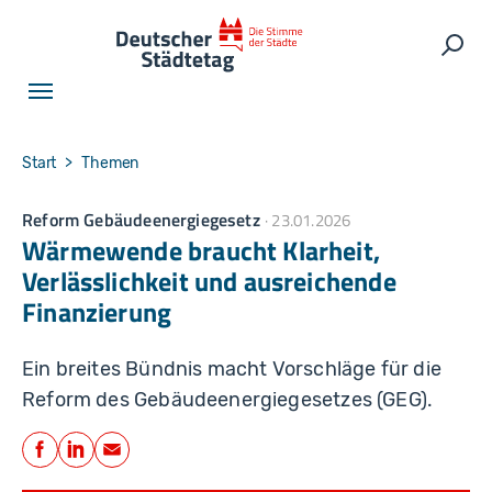
Skip to main navigation
Skip to main content
Skip to page footer
Such
You are here:
Start
Themen
Reform Gebäudeenergiegesetz
23.01.2026
Wärmewende braucht Klarheit,
Verlässlichkeit und ausreichende
Finanzierung
Ein breites Bündnis macht Vorschläge für die
Reform des Gebäudeenergiegesetzes (GEG).
Teilen
Facebook
LinkedIn
E-Mail