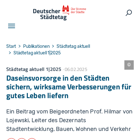
Skip to main navigation
Skip to main content
Skip to page footer
Such
You are here:
Start
Publikationen
Städtetag aktuell
Städtetag aktuell 1|2025
Städtetag aktuell 1|2025
06.02.2025
U
w
Daseinsvorsorge in den Städten
e
S
sichern, wirksame Verbesserungen für
c
h
gutes Leben liefern
ip
p
m
a
Ein Beitrag vom Beigeordneten Prof. Hilmar von
n
n
Lojewski, Leiter des Dezernats
Stadtentwicklung, Bauen, Wohnen und Verkehr