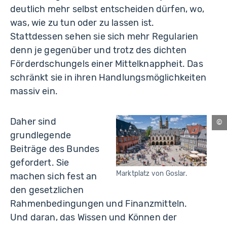
deutlich mehr selbst entscheiden dürfen, wo,
was, wie zu tun oder zu lassen ist.
Stattdessen sehen sie sich mehr Regularien
denn je gegenüber und trotz des dichten
Förderdschungels einer Mittelknappheit. Das
schränkt sie in ihren Handlungsmöglichkeiten
massiv ein.
Daher sind
ma
grundlegende
gm
/
Beiträge des Bundes
St
Sc
gefordert. Sie
Marktplatz von Goslar.
machen sich fest an
den gesetzlichen
Rahmenbedingungen und Finanzmitteln.
Und daran, das Wissen und Können der