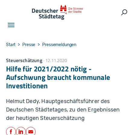
Skip to main navigation
Skip to main content
Skip to page footer
Such
You are here:
Start
Presse
Pressemeldungen
Steuerschätzung
12.11.2020
Hilfe für 2021/2022 nötig -
Aufschwung braucht kommunale
Investitionen
Helmut Dedy, Hauptgeschäftsführer des
Deutschen Städtetages, zu den Ergebnissen
der heutigen Steuerschätzung
Teilen