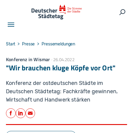
Skip to main navigation
Skip to main content
Skip to page footer
Such
You are here:
Start
Presse
Pressemeldungen
Konferenz in Wismar
26.04.2022
"Wir brauchen kluge Köpfe vor Ort"
Konferenz der ostdeutschen Städte im
Deutschen Städtetag: Fachkräfte gewinnen,
Wirtschaft und Handwerk stärken
Teilen
Facebook
LinkedIn
E-Mail