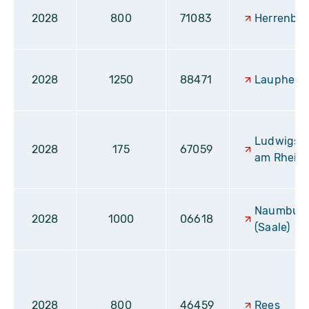
2028
800
71083
Herrenbe
2028
1250
88471
Laupheim
Ludwigsh
2028
175
67059
am Rhein
Naumbur
2028
1000
06618
(Saale)
2028
800
46459
Rees