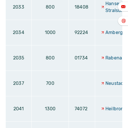
Hansesta
2033
800
18408
Stralsund
2034
1000
92224
Amberg
2035
800
01734
Rabenau
2037
700
Neustadt
2041
1300
74072
Heilbronn