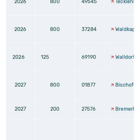
2026
800
49545
Tecklenbu
2026
800
37284
Waldkapp
2026
125
69190
Walldorf
2027
800
01877
Bischofs
2027
200
27576
Bremerha