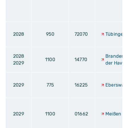
2028
950
72070
Tübingen
2028
Brandenb
1100
14770
2029
der Havel
2029
775
16225
Eberswal
2029
1100
01662
Meißen