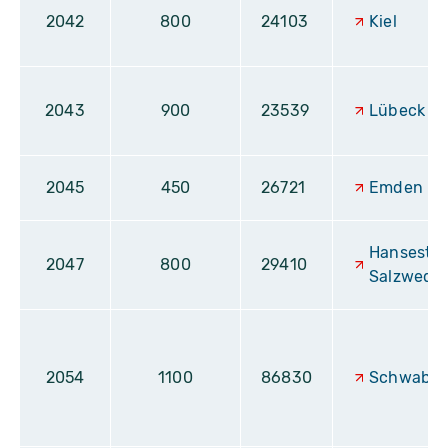
2042
800
24103
Kiel
2043
900
23539
Lübeck
2045
450
26721
Emden
Hansesta
2047
800
29410
Salzwedel
2054
1100
86830
Schwabm