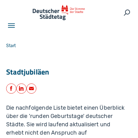
Skip to main navigation
Skip to main content
Skip to page footer
Such
You are here:
Start
Stadtjubiläen
Teilen
Facebook
LinkedIn
E-Mail
Die nachfolgende Liste bietet einen Überblick
über die 'runden Geburtstage' deutscher
Städte. Sie wird laufend aktualisiert und
erhebt nicht den Anspruch auf