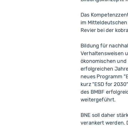
Das Kompetenzzentru
im Mitteldeutschen 
Revier bei der kob
Bildung für nachhal
Verhaltensweisen un
ökonomischen und s
erfolgreichen Jah
neues Programm "Ed
kurz "ESD for 2030"
des BMBF erfolgre
weitergeführt.
BNE soll daher stä
verankert werden.