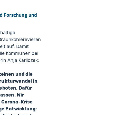
nd Forschung und
haltige
Braunkohlerevieren
eit auf. Damit
 die Kommunen bei
rin Anja Karliczek:
zelnen und die
rukturwandel in
eboten. Dafür
assen. Wir
r Corona-Krise
ige Entwicklung: