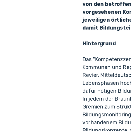
von den betroffe
vorgesehenen Komp
jeweiligen örtlic
damit Bildungstei
Hintergrund
Das "Kompetenzzent
Kommunen und Regio
Revier, Mitteldeuts
Lebensphasen hochw
dafür nötigen Bildu
In jedem der Braunk
Gremien zum Strukt
Bildungsmonitoring
vorhandenem Bildun
Bildungskonzepte i