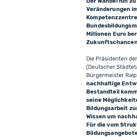
Der Wandel hin zu
Veränderungen im
Kompetenzzentren
Bundesbildungsmin
Millionen Euro be
Zukunftschancen f
Die Präsidenten d
(Deutscher Städtet
Bürgermeister Ralp
nachhaltige Entwi
Bestandteil komm
seine Möglichkeit
Bildungsarbeit zu
Wissen um nachha
Für die vom Struk
Bildungsangebote