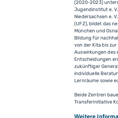
(2020-2023) unters
Jugendinstitut e. 
Niedersachsen e. 
(UFZ), bildet das n
München und Osnab
Bildung für nachhal
von der Kita bis zu
Auswirkungen des 
Entscheidungen ermö
zukünftiger Generat
individuelle Berat
Lernräume sowie e
Beide Zentren baue
Transferinitiative
Weitere Inform