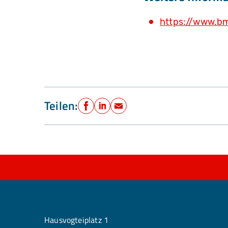
https://www.b
Teilen:
Facebook
LinkedIn
E-Mail
Berlin
Hausvogteiplatz 1