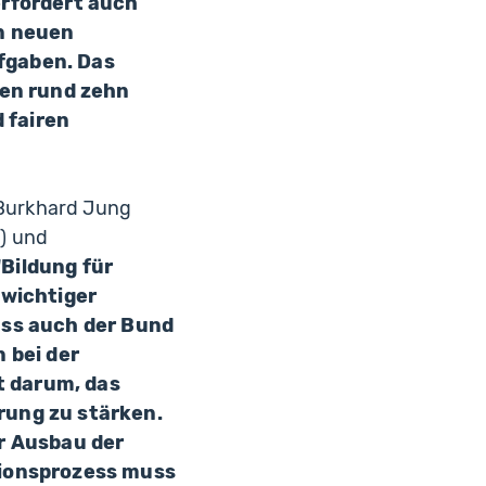
erfordert auch
n neuen
fgaben. Das
ren rund zehn
 fairen
 Burkhard Jung
) und
"Bildung für
 wichtiger
ass auch der Bund
 bei der
t darum, das
rung zu stärken.
r Ausbau der
tionsprozess muss