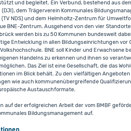
tützt und begleitet. Ein Verbund, bestehend aus d
V. (DJI), dem Trägerverein Kommunales Bildungsman
V. (TV NDS) und dem Helmholtz-Zentrum für Umwelt
eue BNE-Zentrum. Ausgehend von den vier Standorten,
rück werden bis zu 50 Kommunen bundesweit dabei 
tige Entwicklung in allen Bildungseinrichtungen vor O
r Volkshochschule. BNE soll Kinder und Erwachsene be
eigenen Handelns zu erkennen und ihnen so verant
glichen. Das Ziel ist eine Gesellschaft, die das Wo
ionen im Blick behält. Zu den vielfältigen Angebote
ungen wie auch kommunenübergreifende Qualifizier
uropäische Austauschformate.
n auf der erfolgreichen Arbeit der vom BMBF geförd
 Kommunales Bildungsmanagement auf.
ationen