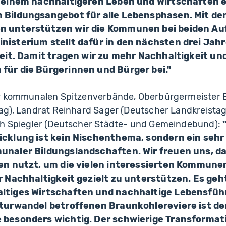
 einem nachhaltigeren Leben und Wirtschaften 
 Bildungsangebot für alle Lebensphasen. Mit de
 unterstützen wir die Kommunen bei beiden Au
isterium stellt dafür in den nächsten drei Jah
reit. Damit tragen wir zu mehr Nachhaltigkeit und
ür die Bürgerinnen und Bürger bei."
er kommunalen Spitzenverbände, Oberbürgermeister
ag), Landrat Reinhard Sager (Deutscher Landkreistag
h Spiegler (Deutscher Städte- und Gemeindebund):
cklung ist kein Nischenthema, sondern ein sehr
unaler Bildungslandschaften. Wir freuen uns, d
en nutzt, um die vielen interessierten Kommunen
r Nachhaltigkeit gezielt zu unterstützen. Es geh
ltiges Wirtschaften und nachhaltige Lebensfüh
turwandel betroffenen Braunkohlereviere ist de
 besonders wichtig. Der schwierige Transforma