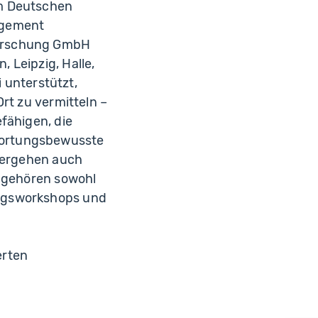
em Deutschen
agement
forschung GmbH
 Leipzig, Halle,
unterstützt,
rt zu vermitteln –
fähigen, die
wortungsbewusste
hlergehen auch
n gehören sowohl
ungsworkshops und
erten