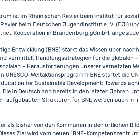
m ist im Rheinischen Revier beim Institut für soziale 
Revier beim Deutschen Jugendinstitut e. V. (DJI) und
ra.net, Kooperation in Brandenburg gGmbH, angesiedel
tige Entwicklung (BNE) stärkt das Wissen über nachh
d vermittelt Handlungsstrategien für die globalen –
ozialen – Herausforderungen unserer vernetzten We
ren UNESCO-Weltaktionsprogramm BNE startet die UN
ucation for Sustainable Development: Towards achi
. Die in Deutschland bereits in den letzten Jahren u
ich aufgebauten Strukturen für BNE werden auch i
rker als bisher von den Kommunen in den örtlichen Bi
 Dieses Ziel wird vom neuen "BNE-Kompetenzzentr