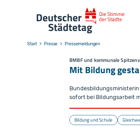
Skip to main navigation
Skip to main content
Skip to page footer
You are here:
Start
Presse
Pressemeldungen
BMBF und kommunale Spitzenv
Mit Bildung gesta
Bundesbildungsministerin
sofort bei Bildungsarbeit 
Bildung und Schule
Gleichwe