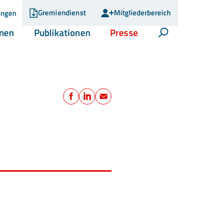
Gremiendienst
Mitgliederbereich
ungen
(current)
(current)
(current)
onen
Publikationen
Presse
Suche öffnen
Teilen
Facebook
LinkedIn
E-Mail