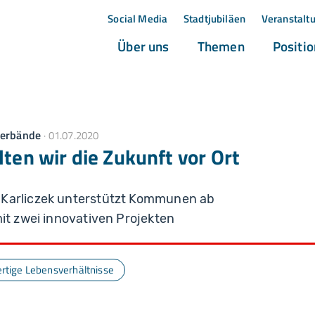
Social Media
Stadtjubiläen
Veranstalt
(current)
(current)
Über uns
Themen
Positi
erbände
01.07.2020
lten wir die Zukunft vor Ort
 Karliczek unterstützt Kommunen ab
mit zwei innovativen Projekten
rtige Lebensverhältnisse