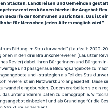
nen Städten, Landkreisen und Gemeinden gestalt
etenzzentren können hierbei ihr Angebot flexi
hen Bedarfe der Kommunen ausrichten. Das ist ein
lhabe für Menschen jeden Alters möglich wird."
rum Bildung im Strukturwandel" (Laufzeit: 2020-202
nen in den drei Braunkohlerevieren (Lausitzer Revi
ches Revier) dabei, ihren Bürgerinnen und Bürgern in 
ertige und passgenaue Bildungsangebote zu machen.
ngsangebote und -strategien als Teil des Strukturwan
ohlreviere ist ein Netzwerkbüro angesiedelt. Diese si
urwandel eingebunden. Zudem erarbeiten sie ein re
, das unter anderem Daten zu Demographie, Wirtsch
gsangebot einbezieht und als Grundlage für die Ge
m Strukturwandel dient.