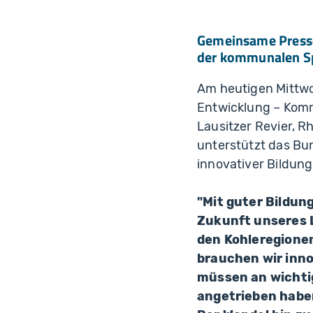
Gemeinsame Presse
der kommunalen S
Am heutigen Mittwo
Entwicklung – Komm
Lausitzer Revier, R
unterstützt das Bu
innovativer Bildung
"Mit guter Bildun
Zukunft unseres 
den Kohleregionen
brauchen wir inno
müssen an wichtig
angetrieben haben