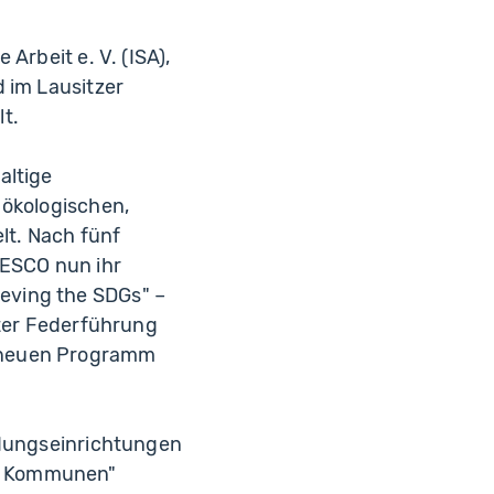
Arbeit e. V. (ISA),
 im Lausitzer
t.
altige
 ökologischen,
lt. Nach fünf
ESCO nun ihr
eving the SDGs" –
nter Federführung
m neuen Programm
ldungseinrichtungen
um Kommunen"