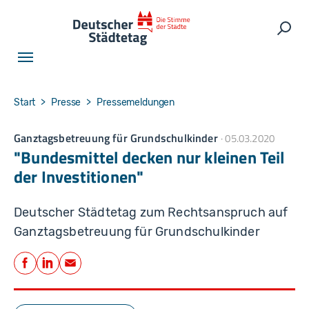
Skip to main navigation
Skip to main content
Skip to page footer
Such
You are here:
Start
Presse
Pressemeldungen
Ganztagsbetreuung für Grundschulkinder
05.03.2020
"Bundesmittel decken nur kleinen Teil
der Investitionen"
Deutscher Städtetag zum Rechtsanspruch auf
Ganztagsbetreuung für Grundschulkinder
Teilen
Facebook
LinkedIn
E-Mail