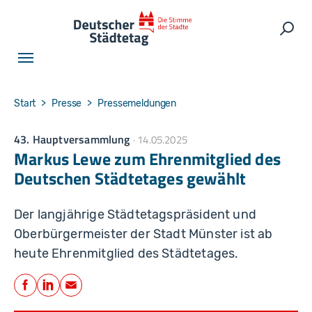
Skip to main navigation
Skip to main content
Skip to page footer
Such
You are here:
Start
Presse
Pressemeldungen
43. Hauptversammlung
14.05.2025
Markus Lewe zum Ehrenmitglied des
Deutschen Städtetages gewählt
Der langjährige Städtetagspräsident und
Oberbürgermeister der Stadt Münster ist ab
heute Ehrenmitglied des Städtetages.
Teilen
Facebook
LinkedIn
E-Mail