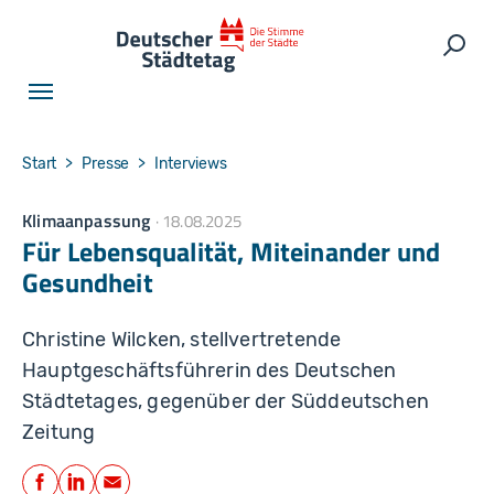
Skip to main navigation
Skip to main content
Skip to page footer
Such
You are here:
Start
Presse
Interviews
Klimaanpassung
18.08.2025
Für Lebensqualität, Miteinander und
Gesundheit
Christine Wilcken, stellvertretende
Hauptgeschäftsführerin des Deutschen
Städtetages, gegenüber der Süddeutschen
Zeitung
Teilen