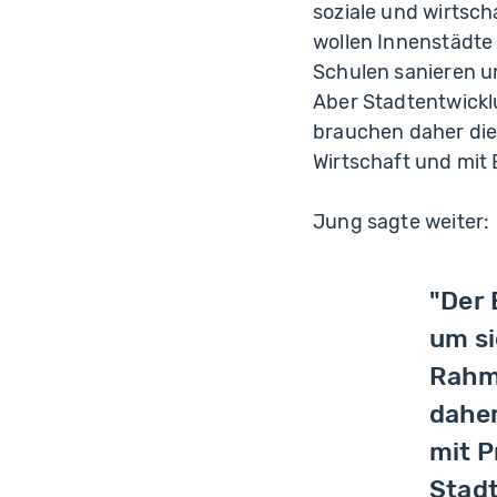
soziale und wirtsch
wollen Innenstädte 
Schulen sanieren u
Aber Stadtentwickl
brauchen daher die
Wirtschaft und mit
Jung sagte weiter:
"Der 
um si
Rahm
daher
mit P
Stadt