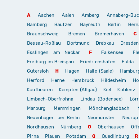
A
Aachen
Aalen
Amberg
Annaberg-Buc
Bamberg
Bautzen
Bayreuth
Berlin
Bern
Braunschweig
Bremen
Bremerhaven
C
Dessau-Roßlau
Dortmund
Drebkau
Dresden
Esslingen am Neckar
F
Falkensee
Fl
Freiburg im Breisgau
Friedrichshafen
Fulda
Gütersloh
H
Hagen
Halle (Saale)
Hambur
Herford
Herne
Hersbruck
Hildesheim
Ho
Kaufbeuren
Kempten (Allgäu)
Kiel
Koblenz
Limbach-Oberfrohna
Lindau (Bodensee)
Lör
Marburg
Memmingen
Mönchengladbach
Neuenhagen bei Berlin
Neumünster
Neurup
Nordhausen
Nürnberg
O
Oberhausen
Off
Pirna
Plauen
Potsdam
Q
Quedlinburg
R