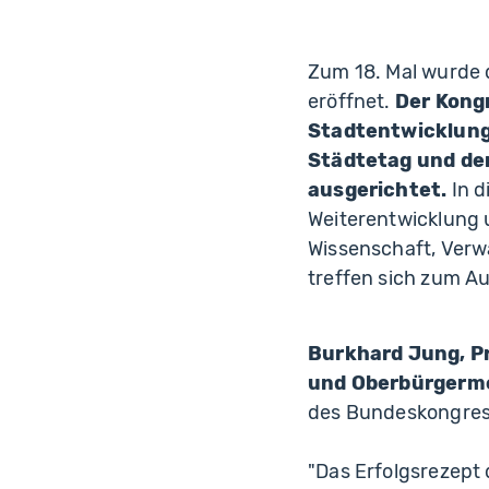
Zum 18. Mal wurde 
eröffnet.
Der Kong
Stadtentwicklung
Städtetag und de
ausgerichtet.
In d
Weiterentwicklung u
Wissenschaft, Verw
treffen sich zum A
Burkhard Jung, P
und Oberbürgermei
des Bundeskongre
"Das Erfolgsrezept