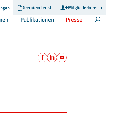
Gremiendienst
Mitgliederbereich
ungen
(current)
(current)
(current)
onen
Publikationen
Presse
Suche öffnen
Teilen
Facebook
LinkedIn
E-Mail