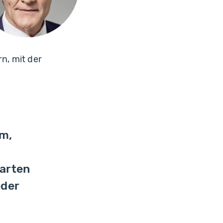
n, mit der
rm,
arten
eder