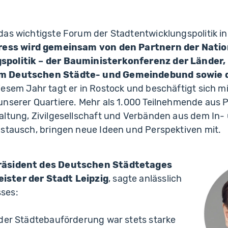
das wichtigste Forum der Stadtentwicklungspolitik i
ress wird gemeinsam von den Partnern der Natio
spolitik – der Bauministerkonferenz der Länder
m Deutschen Städte- und Gemeindebund sowie 
iesem Jahr tagt er in Rostock und beschäftigt sich mi
nserer Quartiere. Mehr als 1.000 Teilnehmende aus Po
altung, Zivilgesellschaft und Verbänden aus dem In-
ustausch, bringen neue Ideen und Perspektiven mit.
räsident des Deutschen Städtetages
ster der Stadt Leipzig
, sagte anlässlich
sses:
 der Städtebauförderung war stets starke