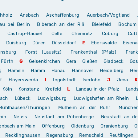
hholz
Ansbach
Aschaffenburg
Auerbach/Vogtland
au bei Berlin
Biberach an der Riß
Bielefeld
Bochum
Castrop-Rauxel
Celle
Chemnitz
Coburg
Cott
Duisburg
Düren
Düsseldorf
E
Eberswalde
Eisena
ensburg
Forst (Lausitz)
Frankenthal (Pfalz)
Frank
Fürth
G
Gelsenkirchen
Gera
Gießen
Gladbeck
Gos
g
Hameln
Hamm
Hanau
Hannover
Heidelberg
Hei
f
Hoyerswerda
I
Ingolstadt
Iserlohn
J
Jena
K
Köln
Konstanz
Krefeld
L
Landau in der Pfalz
Land
rach
Lübeck
Ludwigsburg
Ludwigshafen am Rhein
Mühlhausen/Thüringen
Mülheim an der Ruhr
Münche
pin
Neuss
Neustadt am Rübenberge
Neustadt an de
enbach am Main
Offenburg
Oldenburg
Oranienburg
O
Recklinghausen
Regensburg
Remscheid
Reutlingen