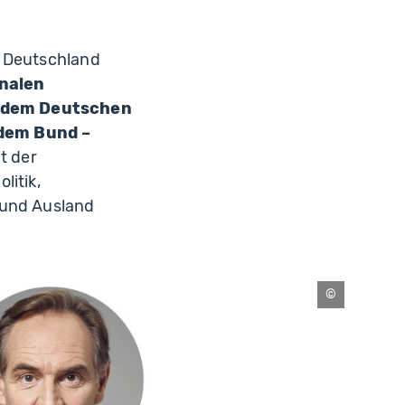
n Deutschland
nalen
, dem Deutschen
dem Bund –
t der
litik,
 und Ausland
Michael
Bader