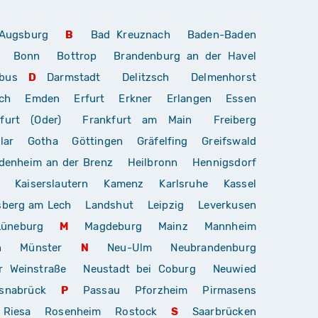
Augsburg
B
Bad Kreuznach
Baden-Baden
Bonn
Bottrop
Brandenburg an der Havel
bus
D
Darmstadt
Delitzsch
Delmenhorst
ch
Emden
Erfurt
Erkner
Erlangen
Essen
furt (Oder)
Frankfurt am Main
Freiberg
lar
Gotha
Göttingen
Gräfelfing
Greifswald
denheim an der Brenz
Heilbronn
Hennigsdorf
Kaiserslautern
Kamenz
Karlsruhe
Kassel
sberg am Lech
Landshut
Leipzig
Leverkusen
Lüneburg
M
Magdeburg
Mainz
Mannheim
n
Münster
N
Neu-Ulm
Neubrandenburg
r Weinstraße
Neustadt bei Coburg
Neuwied
snabrück
P
Passau
Pforzheim
Pirmasens
Riesa
Rosenheim
Rostock
S
Saarbrücken