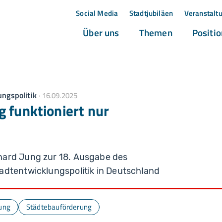
Social Media
Stadtjubiläen
Veranstalt
(current)
(current)
Über uns
Themen
Positi
ngspolitik
16.09.2025
 funktioniert nur
hard Jung zur 18. Ausgabe des
adtentwicklungspolitik in Deutschland
ung
Städtebauförderung