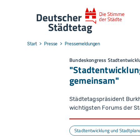
Skip to main navigation
Skip to main content
Skip to page footer
You are here:
Start
Presse
Pressemeldungen
Bundeskongress Stadtentwicklu
"Stadtentwicklung
gemeinsam"
Städtetagspräsident Burk
wichtigsten Forums der St
Stadtentwicklung und Stadtplan