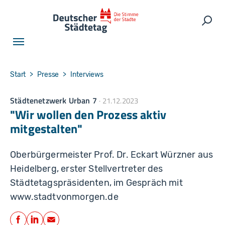
Skip to main navigation
Skip to main content
Skip to page footer
Such
You are here:
Start
Presse
Interviews
Städtenetzwerk Urban 7
21.12.2023
"Wir wollen den Prozess aktiv
mitgestalten"
Oberbürgermeister Prof. Dr. Eckart Würzner aus
Heidelberg, erster Stellvertreter des
Städtetagspräsidenten, im Gespräch mit
www.stadtvonmorgen.de
Teilen