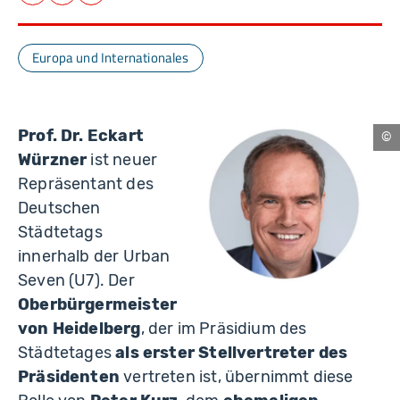
Facebook
LinkedIn
E-Mail
Europa und Internationales
Prof. Dr. Eckart
Be
Würzner
ist neuer
Repräsentant des
Deutschen
Städtetags
innerhalb der Urban
Seven (U7). Der
Oberbürgermeister
von Heidelberg
, der im Präsidium des
Städtetages
als erster Stellvertreter des
Präsidenten
vertreten ist, übernimmt diese