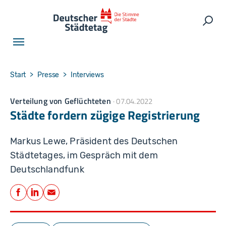
Skip to main navigation
Skip to main content
Skip to page footer
Such
You are here:
Start
Presse
Interviews
Verteilung von Geflüchteten
07.04.2022
Städte fordern zügige Registrierung
Markus Lewe, Präsident des Deutschen
Städtetages, im Gespräch mit dem
Deutschlandfunk
Teilen
Facebook
LinkedIn
E-Mail