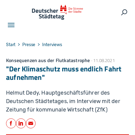
Skip to main navigation
Skip to main content
Skip to page footer
Such
You are here:
Start
Presse
Interviews
Konsequenzen aus der Flutkatastrophe
11.08.2021
"Der Klimaschutz muss endlich Fahrt
aufnehmen"
Helmut Dedy, Hauptgeschäftsführer des
Deutschen Städtetages, im Interview mit der
Zeitung für kommunale Wirtschaft (ZfK)
Teilen
Facebook
LinkedIn
E-Mail