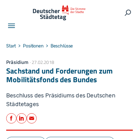
Skip to main navigation
Skip to main content
Skip to page footer
Such
You are here:
Start
Positionen
Beschlüsse
Präsidium
27.02.2018
Sachstand und Forderungen zum
Mobilitätsfonds des Bundes
Beschluss des Präsidiums des Deutschen
Städtetages
Teilen
Facebook
LinkedIn
E-Mail