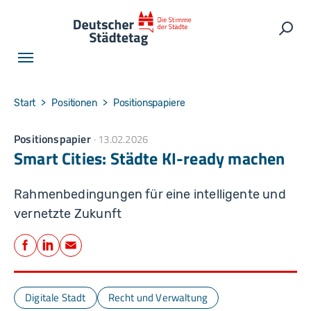
Skip to main navigation
Skip to main content
Skip to page footer
Such
You are here:
Start
Positionen
Positionspapiere
Positionspapier
13.02.2026
Smart Cities: Städte KI-ready machen
Rahmenbedingungen für eine intelligente und
vernetzte Zukunft
Teilen
Facebook
LinkedIn
E-Mail
Digitale Stadt
Recht und Verwaltung